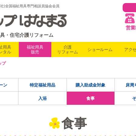
7 (社)全国福祉用具専門相談員協会会員
営業
具・住宅介護リフォーム
祉用具
福祉用具
介護
ショールーム
アク
ンタル
販売
リフォーム
ップ
ーン
特定福祉用品
購入助成金対象
床周
入浴
食事
食事