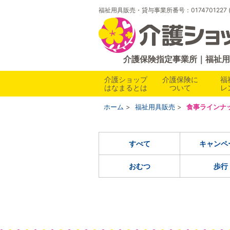
福祉用具販売・貸与事業所番号：017470122
介護保険指定事業所｜福祉用
介護ショップ
介護保険に
福
はなまるとは
ついて
レ
ホーム
福祉用具販売
食事ラインナ
すべて
キャンペ
おむつ
歩行