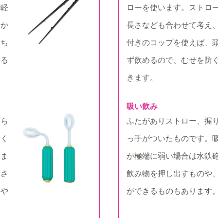
る軽
ローを使います。ストロ
ほか
長さなども合わせて考え
落ち
付きのコップを使えば、
いる
ず飲めるので、むせを防
きます。
吸い飲み
げら
ふたがありストロー、握
すく
っ手がついたものです。
りま
が極端に弱い場合は水鉄
きさ
飲み物を押し出すものや
さや
ができるものもあります