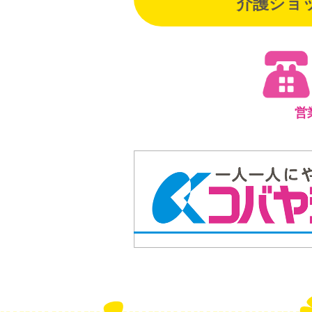
介護ショ
営