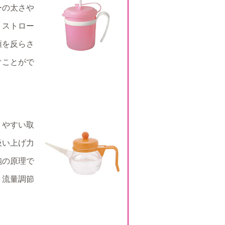
ーの太さや
、ストロー
頭を反らさ
ぐことがで
りやすい取
吸い上げ力
砲の原理で
、流量調節
。